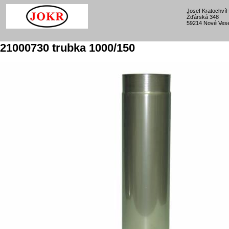
Josef Kratochví
Žďárská 348
59214 Nové Vese
21000730 trubka 1000/150