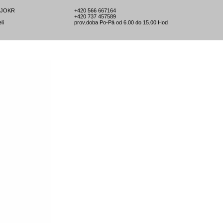
l-JOKR
+420 566 667164
+420 737 457589
lí
prov.doba Po-Pá od 6.00 do 15.00 Hod