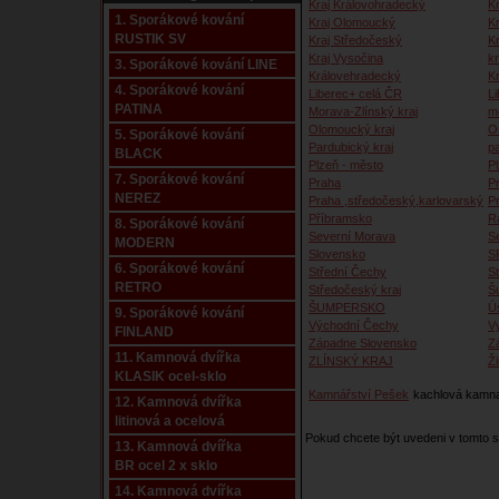
Kraj Královohradecký
Kr
1. Sporákové kování
Kraj Olomoucký
K
RUSTIK SV
Kraj Středočeský
K
Kraj Vysočina
kr
3. Sporákové kování LINE
Královehradecký
K
4. Sporákové kování
Liberec+ celá ČR
Li
PATINA
Morava-Zlínský kraj
m
Olomoucký kraj
O
5. Sporákové kování
Pardubický kraj
p
BLACK
Plzeň - město
P
7. Sporákové kování
Praha
P
NEREZ
Praha ,středočeský,karlovarský
P
Příbramsko
R
8. Sporákové kování
Severní Morava
S
MODERN
Slovensko
S
6. Sporákové kování
Střední Čechy
S
RETRO
Středočeský kraj
Š
ŠUMPERSKO
Ú
9. Sporákové kování
Východní Čechy
V
FINLAND
Západne Slovensko
Z
11. Kamnová dvířka
ZLÍNSKÝ KRAJ
Ži
KLASIK ocel-sklo
Kamnářství Pešek
kachlová kamna,
12. Kamnová dvířka
litinová a ocelová
Pokud chcete být uvedeni v tomto
13. Kamnová dvířka
BR ocel 2 x sklo
14. Kamnová dvířka