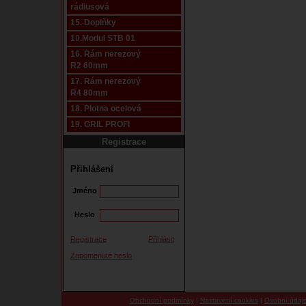
rádiusová
15. Doplňky
10.Modul STB 01
16. Rám nerezový
R2 60mm
17. Rám nerezový
R4 80mm
18. Plotna ocelová
19. GRIL PROFI
Registrace
Přihlášení
Jméno
Heslo
Registrace
Přihlásit
Zapomenuté heslo
Obchodní podmínky
|
Nastavení cookies
|
Osobní údaj