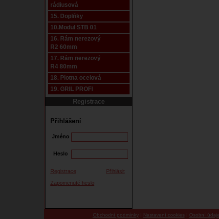
rádiusová
15. Doplňky
10.Modul STB 01
16. Rám nerezový
R2 60mm
17. Rám nerezový
R4 80mm
18. Plotna ocelová
19. GRIL PROFI
Registrace
Přihlášení
Jméno
Heslo
Registrace
Přihlásit
Zapomenuté heslo
Obchodní podmínky
|
Nastavení cookies
|
Osobní údaj