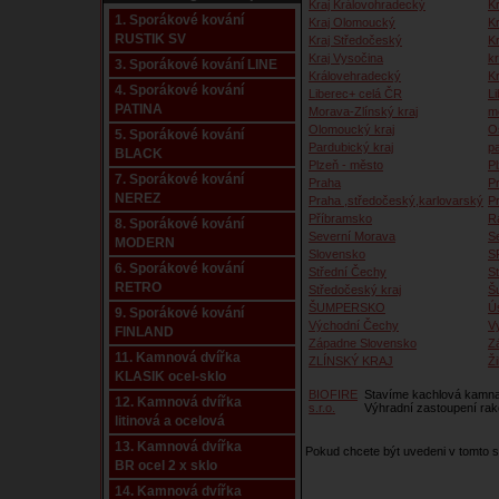
Kraj Královohradecký
Kr
1. Sporákové kování
Kraj Olomoucký
K
RUSTIK SV
Kraj Středočeský
K
Kraj Vysočina
kr
3. Sporákové kování LINE
Královehradecký
K
4. Sporákové kování
Liberec+ celá ČR
Li
PATINA
Morava-Zlínský kraj
m
Olomoucký kraj
O
5. Sporákové kování
Pardubický kraj
p
BLACK
Plzeň - město
P
7. Sporákové kování
Praha
P
NEREZ
Praha ,středočeský,karlovarský
P
Příbramsko
R
8. Sporákové kování
Severní Morava
S
MODERN
Slovensko
S
6. Sporákové kování
Střední Čechy
S
RETRO
Středočeský kraj
Š
ŠUMPERSKO
Ú
9. Sporákové kování
Východní Čechy
V
FINLAND
Západne Slovensko
Z
11. Kamnová dvířka
ZLÍNSKÝ KRAJ
Ži
KLASIK ocel-sklo
BIOFIRE
Stavíme kachlová kamna,
12. Kamnová dvířka
s.r.o.
Výhradní zastoupení ra
litinová a ocelová
13. Kamnová dvířka
Pokud chcete být uvedeni v tomto
BR ocel 2 x sklo
14. Kamnová dvířka