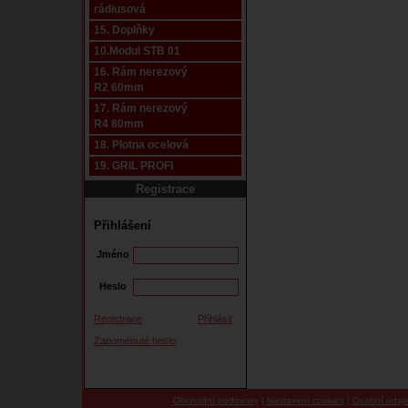
rádiusová
15. Doplňky
10.Modul STB 01
16. Rám nerezový
R2 60mm
17. Rám nerezový
R4 80mm
18. Plotna ocelová
19. GRIL PROFI
Registrace
Přihlášení
Jméno
Heslo
Registrace
Přihlásit
Zapomenuté heslo
Obchodní podmínky
|
Nastavení cookies
|
Osobní údaj