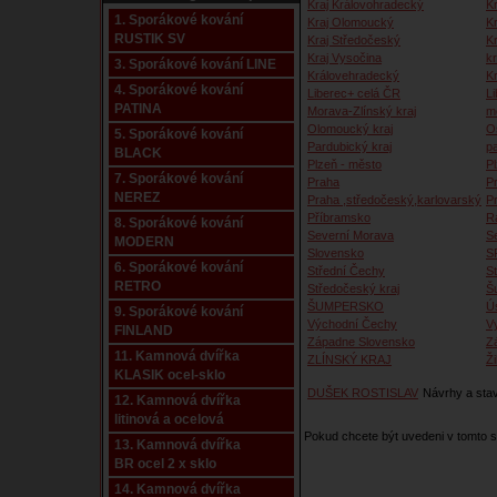
Kraj Královohradecký
Kr
1. Sporákové kování
Kraj Olomoucký
K
RUSTIK SV
Kraj Středočeský
K
Kraj Vysočina
kr
3. Sporákové kování LINE
Královehradecký
K
4. Sporákové kování
Liberec+ celá ČR
Li
PATINA
Morava-Zlínský kraj
m
Olomoucký kraj
O
5. Sporákové kování
Pardubický kraj
p
BLACK
Plzeň - město
P
7. Sporákové kování
Praha
P
NEREZ
Praha ,středočeský,karlovarský
P
Příbramsko
R
8. Sporákové kování
Severní Morava
S
MODERN
Slovensko
S
6. Sporákové kování
Střední Čechy
S
RETRO
Středočeský kraj
Š
ŠUMPERSKO
Ú
9. Sporákové kování
Východní Čechy
V
FINLAND
Západne Slovensko
Z
11. Kamnová dvířka
ZLÍNSKÝ KRAJ
Ži
KLASIK ocel-sklo
DUŠEK ROSTISLAV
Návrhy a sta
12. Kamnová dvířka
litinová a ocelová
Pokud chcete být uvedeni v tomto
13. Kamnová dvířka
BR ocel 2 x sklo
14. Kamnová dvířka