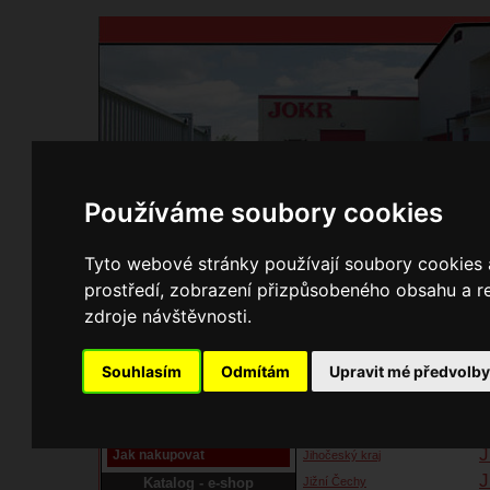
Používáme soubory cookies
Domů
Kontakty
Přihlášení
Ke st
Tyto webové stránky používají soubory cookies a
prostředí, zobrazení přizpůsobeného obsahu a re
Kamnáři
zdroje návštěvnosti.
B
C
celá Čr , středočeský kraj
Pracoviště laser
Souhlasím
Odmítám
Upravit mé předvolb
Č
CZ
Nové pracoviště firmy
f
JOKR
Český Krumlov
Návod
Frýdecko - Místecko - Beskydy
J
Jak nakupovat
Jihočeský kraj
J
Katalog - e-shop
Jižní Čechy