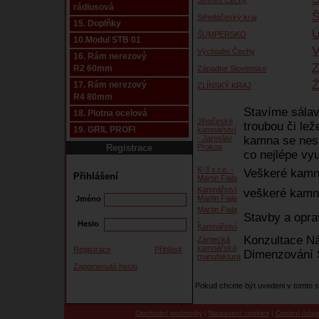
Střední Čechy
rádiusová
Středočeský kraj
15. Doplňky
Ú
ŠUMPERSKO
10.Modul STB 01
V
Východní Čechy
16. Rám nerezový
Z
R2 60mm
Západne Slovensko
Ž
17. Rám nerezový
ZLÍNSKÝ KRAJ
R4 80mm
Stavíme sálav
18. Plotna ocelová
Jihočeské
troubou či le
19. GRIL PROFI
kamnářství
- Jaroslav
kamna se nest
Registrace
Prokop
co nejlépe vyu
K-3 s.r.o. -
Veškeré kamná
Přihlášení
Martin Fiala
Kamnářství
veškeré kamn
Martin Fiala
Jméno
Martin Fiala
Stavby a opra
-
Heslo
Kamnářství
Konzultace Ná
Zámecká
kamnářská
Registrace
Přihlásit
Dimenzování 
manufaktura
Zapomenuté heslo
Pokud chcete být uvedeni v tomto
Obchodní podmínky
|
Nastavení cookies
|
Osobní údaj