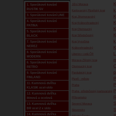
K
Jižní Morava
1. Sporákové kování
RUSTIK SV
k
Karlovarský,Plzeňský kraj
3. Sporákové kování LINE
K
Kraj Jihomoravský
4. Sporákové kování
K
Kraj Královohradecký
PATINA
K
Kraj Olomoucký
5. Sporákové kování
K
Kraj Středočeský
BLACK
k
7. Sporákové kování
Kraj Vysočina
NEREZ
K
Královehradecký
8. Sporákové kování
L
Liberec+ celá ČR
MODERN
m
Morava-Zlínský kraj
6. Sporákové kování
O
Olomoucký kraj
RETRO
p
9. Sporákové kování
Pardubický kraj
FINLAND
P
Plzeň - město
11. Kamnová dvířka
P
Praha
KLASIK ocel-sklo
P
Praha ,středočeský,karlovarský
12. Kamnová dvířka
R
Příbramsko
litinová a ocelová
S
13. Kamnová dvířka
Severní Morava
BR ocel 2 x sklo
Slovensko
14. Kamnová dvířka
S