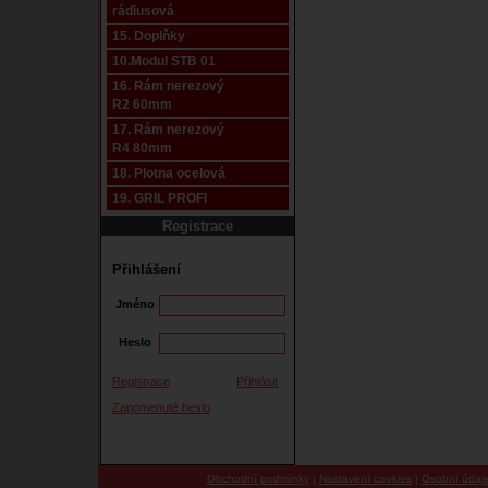
rádiusová
15. Doplňky
10.Modul STB 01
16. Rám nerezový
R2 60mm
17. Rám nerezový
R4 80mm
18. Plotna ocelová
19. GRIL PROFI
Registrace
Přihlášení
Jméno
Heslo
Registrace
Přihlásit
Zapomenuté heslo
Obchodní podmínky
|
Nastavení cookies
|
Osobní údaj