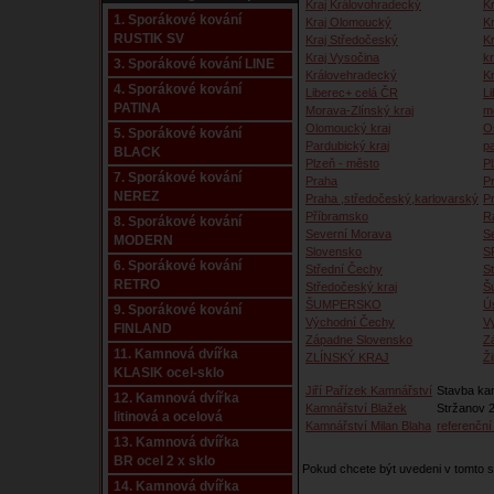
Kraj Královohradecký
Kr
1. Sporákové kování
Kraj Olomoucký
K
RUSTIK SV
Kraj Středočeský
K
Kraj Vysočina
kr
3. Sporákové kování LINE
Královehradecký
K
4. Sporákové kování
Liberec+ celá ČR
Li
PATINA
Morava-Zlínský kraj
m
Olomoucký kraj
O
5. Sporákové kování
Pardubický kraj
p
BLACK
Plzeň - město
P
7. Sporákové kování
Praha
P
NEREZ
Praha ,středočeský,karlovarský
P
Příbramsko
R
8. Sporákové kování
Severní Morava
S
MODERN
Slovensko
S
6. Sporákové kování
Střední Čechy
S
RETRO
Středočeský kraj
Š
ŠUMPERSKO
Ú
9. Sporákové kování
Východní Čechy
V
FINLAND
Západne Slovensko
Z
11. Kamnová dvířka
ZLÍNSKÝ KRAJ
Ži
KLASIK ocel-sklo
Jiří Pařízek Kamnářství
Stavba ka
12. Kamnová dvířka
Kamnářství Blažek
Stržanov 2
litinová a ocelová
Kamnářství Milan Blaha
referenční 
13. Kamnová dvířka
BR ocel 2 x sklo
Pokud chcete být uvedeni v tomto
14. Kamnová dvířka