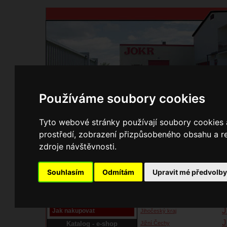
Používáme soubory cookies
Domů
Kontakty
Přihlášení
Ke st
Tyto webové stránky používají soubory cookies a
prostředí, zobrazení přizpůsobeného obsahu a re
Kamnáři
zdroje návštěvnosti.
B
C
celá Čr , středočeský kraj
Pracoviště laser
Souhlasím
Odmítám
Upravit mé předvolb
Č
CZ
Nové pracoviště firmy
f
JOKR
Český Krumlov
Návod
Frýdecko - Místecko - Beskydy
J
Jak nakupovat
Jihočeský kraj
J
Katalog - e-shop
Jižní Čechy