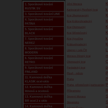
K
Jižní Morava
1. Sporákové kování
RUSTIK SV
k
Karlovarský,Plzeňský kraj
3. Sporákové kování LINE
K
Kraj Jihomoravský
4. Sporákové kování
K
Kraj Královohradecký
PATINA
K
Kraj Olomoucký
5. Sporákové kování
K
Kraj Středočeský
BLACK
k
7. Sporákové kování
Kraj Vysočina
NEREZ
K
Královehradecký
8. Sporákové kování
L
Liberec+ celá ČR
MODERN
m
Morava-Zlínský kraj
6. Sporákové kování
O
Olomoucký kraj
RETRO
p
9. Sporákové kování
Pardubický kraj
FINLAND
P
Plzeň - město
11. Kamnová dvířka
P
Praha
KLASIK ocel-sklo
P
Praha ,středočeský,karlovarský
12. Kamnová dvířka
R
Příbramsko
litinová a ocelová
S
13. Kamnová dvířka
Severní Morava
BR ocel 2 x sklo
Slovensko
14. Kamnová dvířka
S