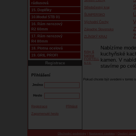
Střední Čechy
rádiusová
Středočeský kraj
15. Doplňky
Ú
ŠUMPERSKO
10.Modul STB 01
V
Východní Čechy
16. Rám nerezový
Z
R2 60mm
Západne Slovensko
Ž
17. Rám nerezový
ZLÍNSKÝ KRAJ
R4 80mm
Nabízíme moder
18. Plotna ocelová
Krby &
kuchyňské kach
19. GRIL PROFI
kamna
FORTELL
kamen. V nabí
Registrace
s.r.o.
stavíme po cel
Přihlášení
Pokud chcete být uvedeni v tomto
Jméno
Heslo
Registrace
Přihlásit
Zapomenuté heslo
Obchodní podmínky
|
Nastavení cookies
|
Osobní údaj