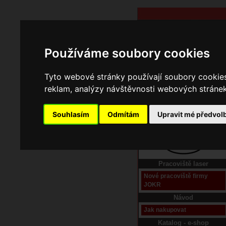
Používáme soubory cookies
Tyto webové stránky používají soubory cookies 
reklam, analýzy návštěvnosti webových stránek 
Souhlasím
Odmítám
Upravit mé předvol
Domů
Kontakt
Pracoviště laser
Nové pracoviště firmy
JOKR
Návod
Jak nakupovat
Katalog - e-shop