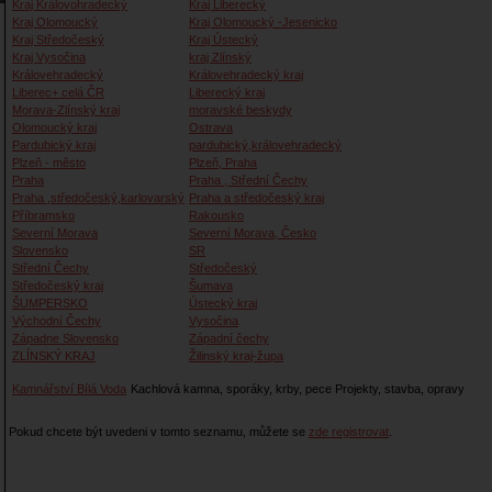
Kraj Královohradecký
Kraj Liberecký
Kraj Olomoucký
Kraj Olomoucký -Jesenicko
Kraj Středočeský
Kraj Ústecký
Kraj Vysočina
kraj Zlínský
Královehradecký
Královehradecký kraj
Liberec+ celá ČR
Liberecký kraj
Morava-Zlínský kraj
moravské beskydy
Olomoucký kraj
Ostrava
Pardubický kraj
pardubický,královehradecký
Plzeň - město
Plzeň, Praha
Praha
Praha , Střední Čechy
Praha ,středočeský,karlovarský
Praha a středočeský kraj
Příbramsko
Rakousko
Severní Morava
Severní Morava, Česko
Slovensko
SR
Střední Čechy
Středočeský
Středočeský kraj
Šumava
ŠUMPERSKO
Ústecký kraj
Východní Čechy
Vysočina
Západne Slovensko
Západní čechy
ZLÍNSKÝ KRAJ
Žilinský kraj-župa
Kamnářství Bílá Voda
Kachlová kamna, sporáky, krby, pece Projekty, stavba, opravy
Pokud chcete být uvedeni v tomto seznamu, můžete se
zde registrovat
.