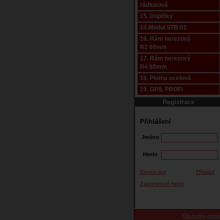
rádiusová
15. Doplňky
10.Modul STB 01
16. Rám nerezový
R2 60mm
17. Rám nerezový
R4 80mm
18. Plotna ocelová
19. GRIL PROFI
Registrace
Přihlášení
Jméno
Heslo
Registrace
Přihlásit
Zapomenuté heslo
Obchodní podm