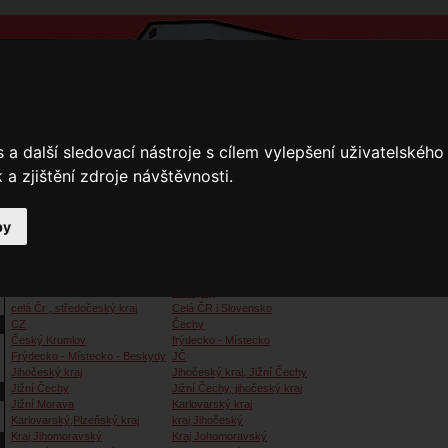
a další sledovací nástroje s cílem vylepšení uživatelskéh
a zjištění zdroje návštěvnosti.
by
y
Přihlášení
Ke stažení
Fotogalerie
Kamnáři
Kamnáři
Beskydy
celá Čr , středočeský kraj
Celá ČR i Slovensko
CZ
Čechy
Český Krumlov
frýdecko - Místecko
Frýdecko - Místecko - Beskydy
JČ
Jihočeský kraj
Jihočeský kraj, Jižní Čechy
Jižní Čechy
Jižní Čechy, jihočeský kraj
Jižní Morava
Karlovarský kraj
Karlovarský,Plzeňský kraj
kraj Jihočeský
Kraj Jihomoravský
Kraj Johomoravský