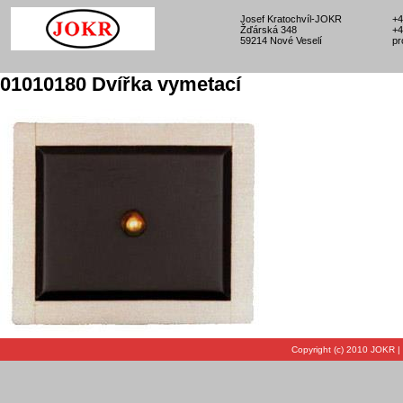
Josef Kratochvíl-JOKR
+4
Žďárská 348
+4
59214 Nové Veselí
pr
01010180 Dvířka vymetací
Copyright (c) 2010 JOKR |