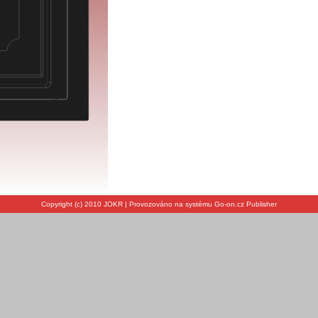
Copyright (c) 2010 JOKR | Provozováno na systému Go-on.cz Publisher