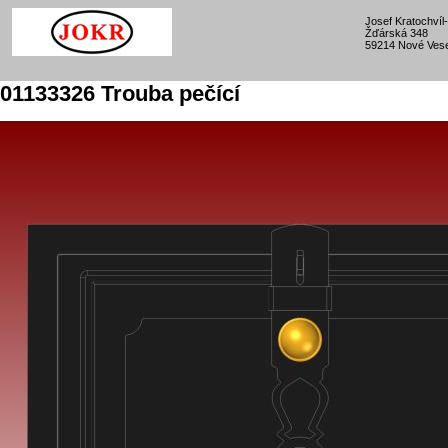
Josef Kratochví
Žďárská 348
59214 Nové Vese
01133326 Trouba pečící