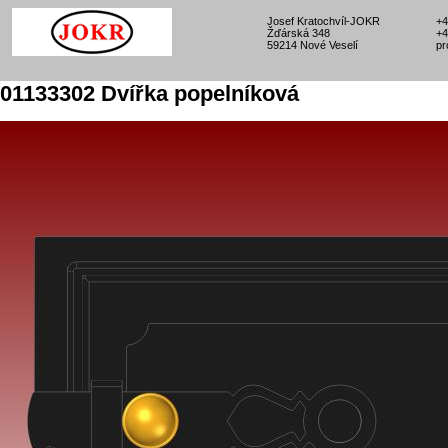
Josef Kratochvíl-JOKR
+4
Žďárská 348
+4
59214 Nové Veselí
pr
01133302 Dvířka popelníková