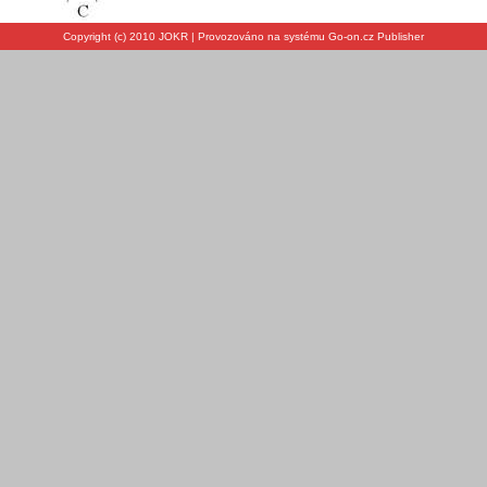
Copyright (c) 2010 JOKR | Provozováno na systému Go-on.cz Publisher