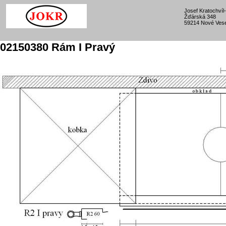
Josef Kratochví
Žďárská 348
59214 Nové Vese
02150380 Rám I Pravý