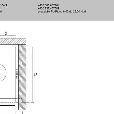
l-JOKR
+420 566 667164
+420 737 457589
lí
prov.doba Po-Pá od 6.00 do 15.00 Hod