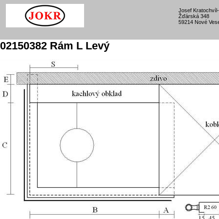
Josef Kratochví
Žďárská 348
59214 Nové Vese
02150382 Rám L Levý