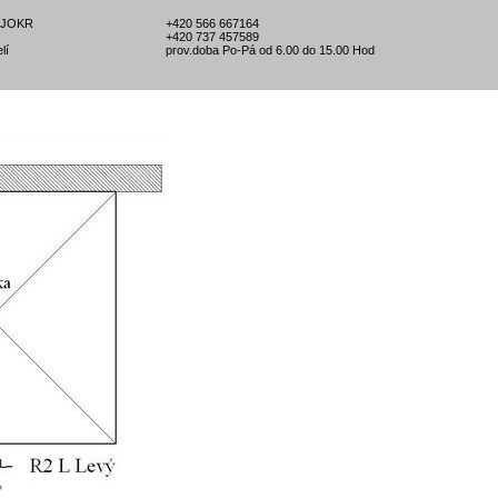
l-JOKR
+420 566 667164
+420 737 457589
lí
prov.doba Po-Pá od 6.00 do 15.00 Hod