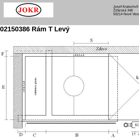
Josef Kratochví
Žďárská 348
59214 Nové Vese
02150386 Rám T Levý