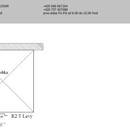
l-JOKR
+420 566 667164
+420 737 457589
lí
prov.doba Po-Pá od 6.00 do 15.00 Hod