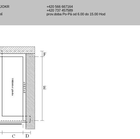
l-JOKR
+420 566 667164
+420 737 457589
lí
prov.doba Po-Pá od 6.00 do 15.00 Hod