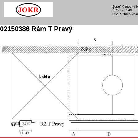
Josef Kratochví
Žďárská 348
59214 Nové Vese
02150386 Rám T Pravý