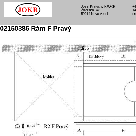
Josef Kratochvíl-JOKR
+4
Žďárská 348
+4
59214 Nové Veselí
pr
02150386 Rám F Pravý