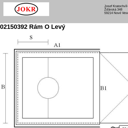
Josef Kratochví
Žďárská 348
59214 Nové Vese
02150392 Rám O Levý