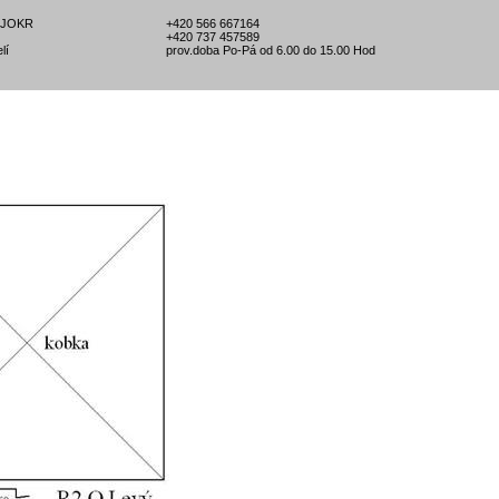
l-JOKR
+420 566 667164
+420 737 457589
lí
prov.doba Po-Pá od 6.00 do 15.00 Hod