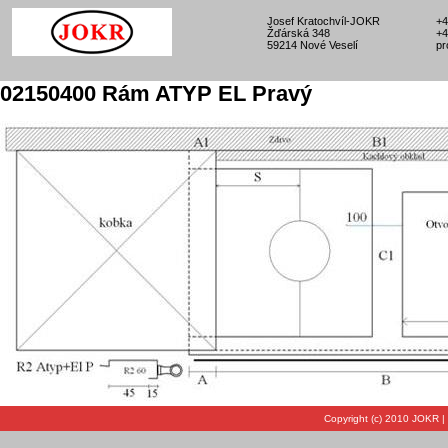
Josef Kratochvíl-JOKR
+4
Žďárská 348
+4
59214 Nové Veselí
pr
02150400 Rám ATYP EL Pravý
Copyright (c) 2010 JOKR |