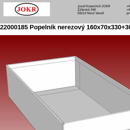
Josef Kratochvíl-JOKR
+4
Žďárská 348
+4
59214 Nové Veselí
pr
22000185 Popelník nerezový 160x70x330+3