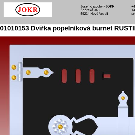
Josef Kratochvíl-JOKR
+4
Žďárská 348
+4
59214 Nové Veselí
pr
01010153 Dvířka popelníková burnet RUST