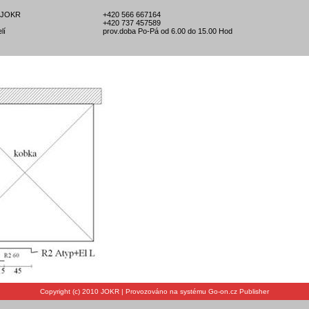
l-JOKR
+420 566 667164
+420 737 457589
lí
prov.doba Po-Pá od 6.00 do 15.00 Hod
Copyright (c) 2010 JOKR | Provozováno na systému Go-on.cz Publisher