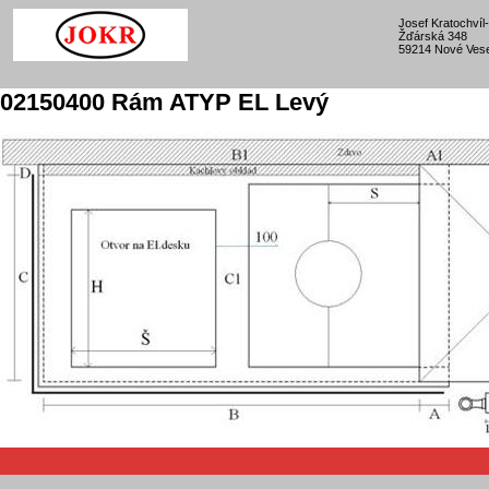
Josef Kratochví
Žďárská 348
59214 Nové Vese
02150400 Rám ATYP EL Levý