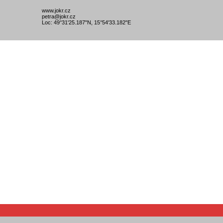
www.jokr.cz
petra@jokr.cz
Loc: 49°31'25.187"N, 15°54'33.182"E