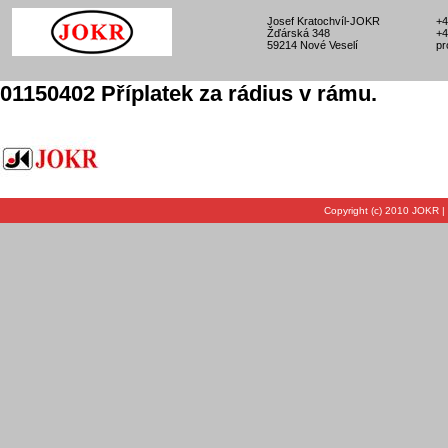
Josef Kratochvíl-JOKR
+4
Žďárská 348
+4
59214 Nové Veselí
pr
01150402 Příplatek za rádius v rámu.
Copyright (c) 2010 JOKR |