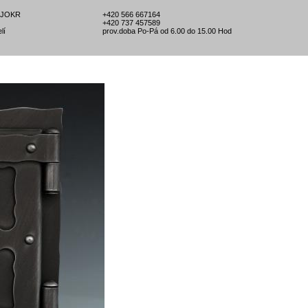
l-JOKR
+420 566 667164
+420 737 457589
lí
prov.doba Po-Pá od 6.00 do 15.00 Hod