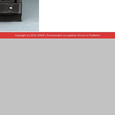
Copyright (c) 2010 JOKR | Provozováno na systému Go-on.cz Publisher