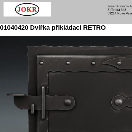
Josef Kratochví
Žďárská 348
59214 Nové Vese
01040420 Dvířka přikládací RETRO