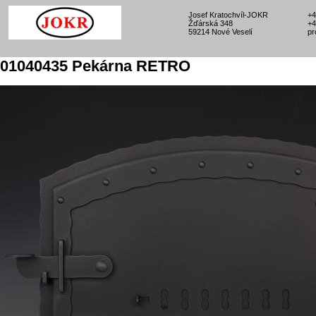
Josef Kratochvíl-JOKR
+4
Žďárská 348
+4
59214 Nové Veselí
pr
01040435 Pekárna RETRO