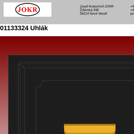
Josef Kratochvíl-JOKR
+4
Žďárská 348
+4
59214 Nové Veselí
pr
01133324 Uhlák