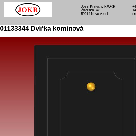
Josef Kratochvíl-JOKR
+4
Žďárská 348
+4
59214 Nové Veselí
pr
01133344 Dvířka komínová