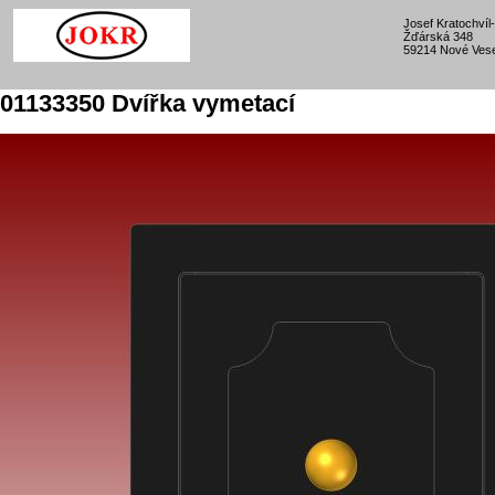
Josef Kratochví
Žďárská 348
59214 Nové Vese
01133350 Dvířka vymetací