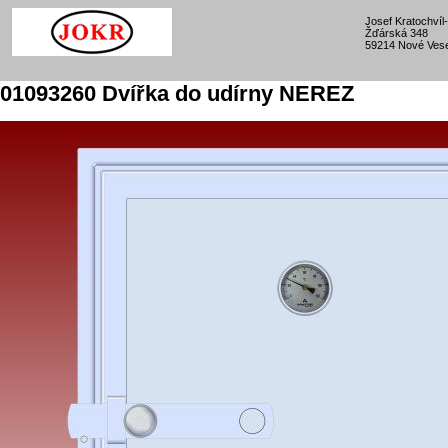
Josef Kratochví
Žďárská 348
59214 Nové Vese
01093260 Dvířka do udírny NEREZ