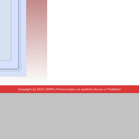
Copyright (c) 2010 JOKR | Provozováno na systému Go-on.cz Publisher