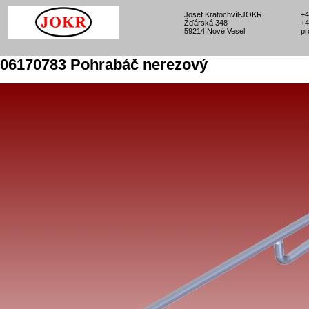
Josef Kratochvíl-JOKR
+4
Žďárská 348
+4
59214 Nové Veselí
pr
06170783 Pohrabáč nerezový