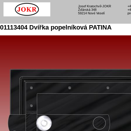
Josef Kratochvíl-JOKR
+4
Žďárská 348
+4
59214 Nové Veselí
pr
01113404 Dvířka popelníková PATINA