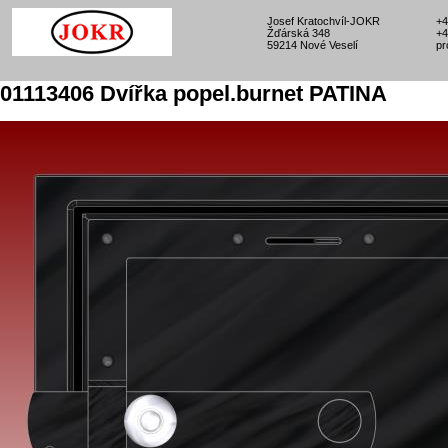
Josef Kratochvíl-JOKR
+4
Žďárská 348
+4
59214 Nové Veselí
pr
01113406 Dvířka popel.burnet PATINA