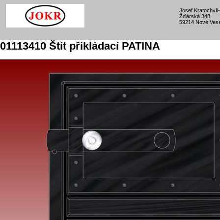
Josef Kratochví
Žďárská 348
59214 Nové Vese
01113410 Štít přikládací PATINA