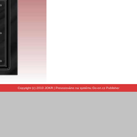
Copyright (c) 2010 JOKR | Provozováno na systému Go-on.cz Publisher