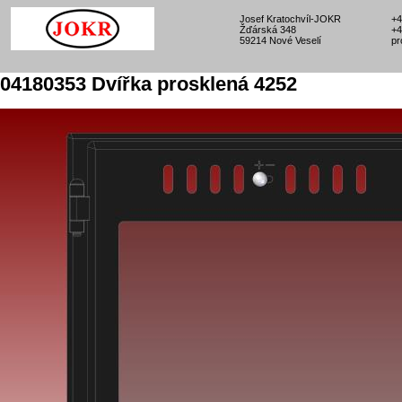
Josef Kratochvíl-JOKR
+4
Žďárská 348
+4
59214 Nové Veselí
pr
04180353 Dvířka prosklená 4252