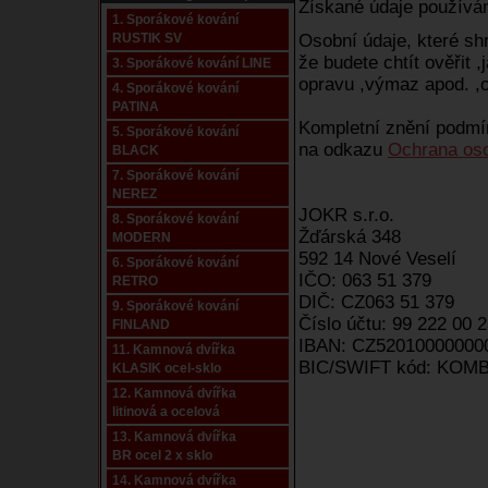
Získané údaje používá
1. Sporákové kování
RUSTIK SV
Osobní údaje, které s
že budete chtít ověřit ,
3. Sporákové kování LINE
opravu ,výmaz apod. ,
4. Sporákové kování
PATINA
Kompletní znění podmí
5. Sporákové kování
na odkazu
Ochrana os
BLACK
7. Sporákové kování
NEREZ
JOKR s.r.o.
8. Sporákové kování
Žďárská 348
MODERN
592 14 Nové Veselí
6. Sporákové kování
IČO: 063 51 379
RETRO
DIČ: CZ063 51 379
9. Sporákové kování
Číslo účtu: 99 222 00 
FINLAND
IBAN: CZ52010000000
11. Kamnová dvířka
BIC/SWIFT kód: KO
KLASIK ocel-sklo
12. Kamnová dvířka
litinová a ocelová
13. Kamnová dvířka
BR ocel 2 x sklo
14. Kamnová dvířka