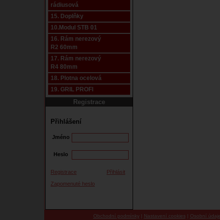
rádiusová
15. Doplňky
10.Modul STB 01
16. Rám nerezový
R2 60mm
17. Rám nerezový
R4 80mm
18. Plotna ocelová
19. GRIL PROFI
Registrace
Přihlášení
Jméno
Heslo
Registrace
Přihlásit
Zapomenuté heslo
Obchodní podmínky
|
Nastavení cookies
|
Osobní údaj