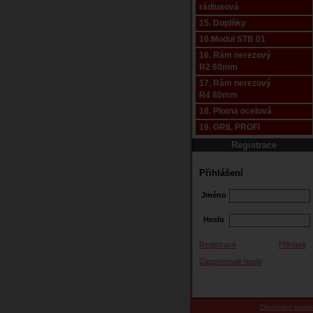
rádiusová
15. Doplňky
10.Modul STB 01
16. Rám nerezový
R2 60mm
17. Rám nerezový
R4 80mm
18. Plotna ocelová
19. GRIL PROFI
Registrace
Přihlášení
Jméno
Heslo
Registrace
Přihlásit
Zapomenuté heslo
Obchodní podm