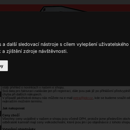
a další sledovací nástroje s cílem vylepšení uživatelskéh
a zjištění zdroje návštěvnosti.
by
y
Přihlášení
Ke stažení
Fotogalerie
Kamnáři
Nápověda pro nákup
Díky registraci můžete sledovat průběh svých objednávek, využívat i informace a nabídky
stálý přehled o novinkách v našem e shopu.
Svá data pro fakturaci zadáváte jen při registraci, dále jsou pak již po přihlášení předvypl
chyba při dalších nákupech.
V případě jakéhokoli dotazu nás můžete na e-mail
petra@jokr.cz
, kde se budeme snažit o
nejkratším možném termínu.
Jak nakupovat
Ceny zboží
Všechny ceny uváděné v našem e-shopu jsou včetně DPH, protože jsme především obch
odběratelé kamnáři mají ceny velkoobchodní, které jsou jim i po objednávce z tohoto sh
Vytvoření objednávky