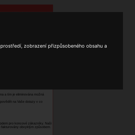
o prostředí, zobrazení přizpůsobeného obsahu a
Nápověda
Vyhledávání
 pro registrované zákazníky a mít
něna a tím je eliminována možná
dpovědět na Vaše dotazy v co
odem pro koncové zákazníky. Naši
opu fakturovány obvyklým způsobem.