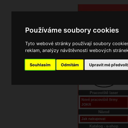
Používáme soubory cookies
Tyto webové stránky používají soubory cookies 
reklam, analýzy návštěvnosti webových stránek 
Souhlasím
Odmítám
Upravit mé předvol
Domů
Kontakt
Pracoviště laser
Nové pracoviště firmy
JOKR
Návod
Jak nakupovat
Katalog - e-shop