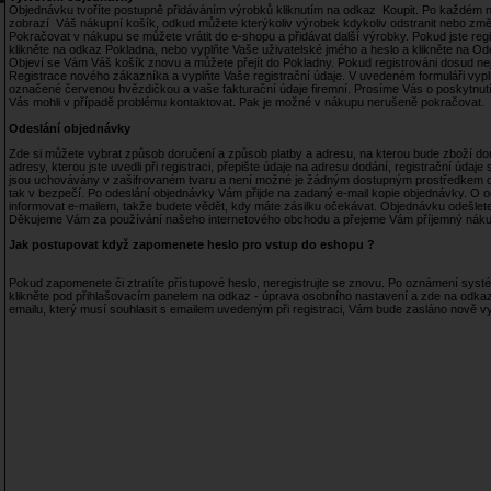
Objednávku tvoříte postupně přidáváním výrobků kliknutím na odkaz Koupit. Po každé
zobrazí Váš nákupní košík, odkud můžete kterýkoliv výrobek kdykoliv odstranit nebo změ
Pokračovat v nákupu se můžete vrátit do e-shopu a přidávat další výrobky. Pokud jste reg
klikněte na odkaz Pokladna, nebo vyplňte Vaše uživatelské jmého a heslo a klikněte na Ode
Objeví se Vám Váš košík znovu a můžete přejít do Pokladny. Pokud registrováni dosud nej
Registrace nového zákazníka a vyplňte Vaše registrační údaje. V uvedeném formuláři vyp
označené červenou hvězdičkou a vaše fakturační údaje firemní. Prosíme Vás o poskytnutí
Vás mohli v případě problému kontaktovat. Pak je možné v nákupu nerušeně pokračovat.
Odeslání objednávky
Zde si můžete vybrat způsob doručení a způsob platby a adresu, na kterou bude zboží doru
adresy, kterou jste uvedli při registraci, přepište údaje na adresu dodání, registrační údaj
jsou uchovávány v zašifrovaném tvaru a není možné je žádným dostupným prostředkem de
tak v bezpečí. Po odeslání objednávky Vám přijde na zadaný e-mail kopie objednávky. O
informovat e-mailem, takže budete vědět, kdy máte zásilku očekávat. Objednávku odešlete 
Děkujeme Vám za používání našeho internetového obchodu a přejeme Vám příjemný náku
Jak postupovat když zapomenete heslo pro vstup do eshopu ?
Pokud zapomenete či ztratíte přístupové heslo, neregistrujte se znovu. Po oznámení syst
klikněte pod přihlašovacím panelem na odkaz - úprava osobního nastavení a zde na odka
emailu, který musí souhlasit s emailem uvedeným při registraci, Vám bude zasláno nově 