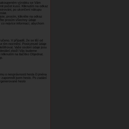
m nakoupeném výrobku se Vám
nit počet kusů. Kliknutím na odkaz
istrováni, po ukončení nákupu
slat.
ste, prosím, klikněte na odkaz
lňte prosím všechny údaje
 co nejvíce informací, abychom
čeno. V případě, že se liší od
e se tím nezmění. Poskytnuté údaje
šifrovat. Vaše osobní údaje jsou
 odeslání zboží Vás budeme
kliknutím na tlačítko Objednat.
p.
ému o nesprávnosti hesla či jména
z zapomněl jsem heslo. Po zadání
vygenerované heslo