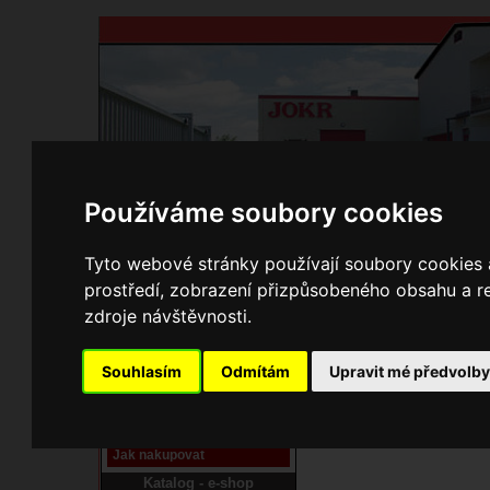
Používáme soubory cookies
Domů
Kontakty
Přihlášení
Ke st
Tyto webové stránky používají soubory cookies a
prostředí, zobrazení přizpůsobeného obsahu a re
Hledání na stránkách fi
zdroje návštěvnosti.
Pracoviště laser
Souhlasím
Odmítám
Upravit mé předvolb
Nové pracoviště firmy
JOKR
Návod
Jak nakupovat
Katalog - e-shop