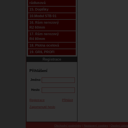
rádiusová
15. Doplňky
10.Modul STB 01
16. Rám nerezový
R2 60mm
17. Rám nerezový
R4 80mm
18. Plotna ocelová
19. GRIL PROFI
Registrace
Přihlášení
Jméno
Heslo
Registrace
Přihlásit
Zapomenuté heslo
Obchodní podmínky
|
Nastavení cookies
|
Osobní údaj