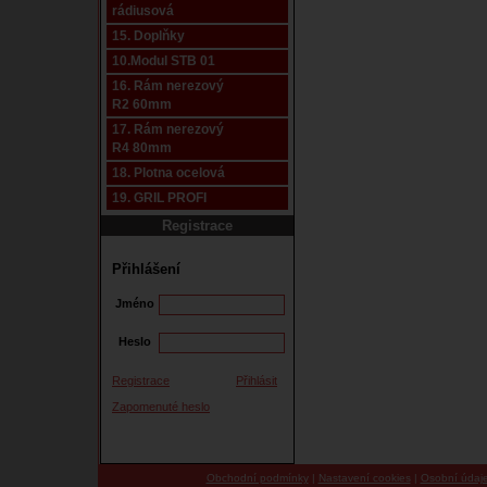
rádiusová
15. Doplňky
10.Modul STB 01
16. Rám nerezový
R2 60mm
17. Rám nerezový
R4 80mm
18. Plotna ocelová
19. GRIL PROFI
Registrace
Přihlášení
Jméno
Heslo
Registrace
Přihlásit
Zapomenuté heslo
Obchodní podmínky
|
Nastavení cookies
|
Osobní údaj