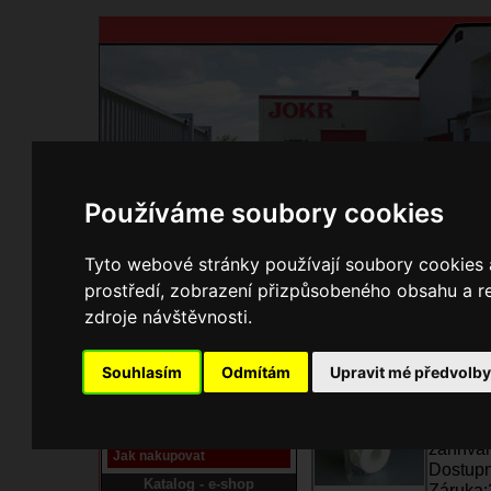
Používáme soubory cookies
Domů
Kontakty
Přihlášení
Ke st
Tyto webové stránky používají soubory cookies a
prostředí, zobrazení přizpůsobeného obsahu a re
E-shop JOKR
zdroje návštěvnosti.
Sporákové kování FI
Pracoviště laser
Kód / Náze
Souhlasím
Odmítám
Upravit mé předvolb
Nové pracoviště firmy
061608
JOKR
Keramic
pro usa
Návod
zahříván
Jak nakupovat
Dostupn
Katalog - e-shop
Záruka: