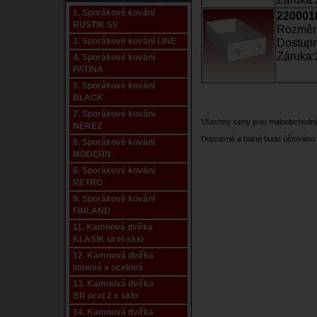
1. Sporákové kování
2200018
RUSTIK SV
Rozměr 
3. Sporákové kování LINE
Dostupn
Záruka:
4. Sporákové kování
PATINA
5. Sporákové kování
BLACK
7. Sporákové kování
Všechny ceny jsou maloobchodní
NEREZ
Dopravné a balné bude účtováno 
8. Sporákové kování
MODERN
6. Sporákové kování
RETRO
9. Sporákové kování
FINLAND
11. Kamnová dvířka
KLASIK ocel-sklo
12. Kamnová dvířka
litinová a ocelová
13. Kamnová dvířka
BR ocel 2 x sklo
14. Kamnová dvířka