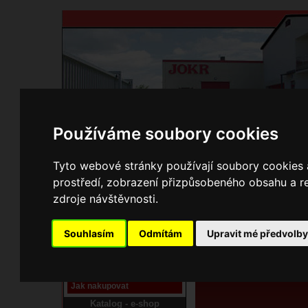
Používáme soubory cookies
Domů
Kontakty
Přihlášení
Ke st
Tyto webové stránky používají soubory cookies a
prostředí, zobrazení přizpůsobeného obsahu a re
E-shop JOKR
zdroje návštěvnosti.
01113420 Šťít
Pracoviště laser
Souhlasím
Odmítám
Upravit mé předvolb
Nové pracoviště firmy
JOKR
Návod
Jak nakupovat
Katalog - e-shop