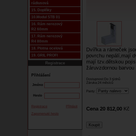
rádiusová
15. Doplňky
10.Modul STB 01
16. Rám nerezový
R2 60mm
17. Rám nerezový
R4 80mm
18. Plotna ocelová
Dvířka a rámeček jso
povrchu nepálí,mají 
19. GRIL PROFI
mají tzv.dětskou pojis
Registrace
žáruvzdornou barvou 
Přihlášení
Dostupnost:Do 3 týdnů
Záruka:24 měsíců
Jméno
Panty:
Heslo
Registrace
Přihlásit
Cena 20 812,00
Kč
Zapomenuté heslo