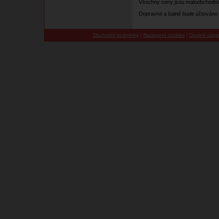
Všechny ceny jsou maloobchodní
Dopravné a balné bude účtováno 
Obchodní podmínky
|
Nastavení cookies
|
Osobní údaj