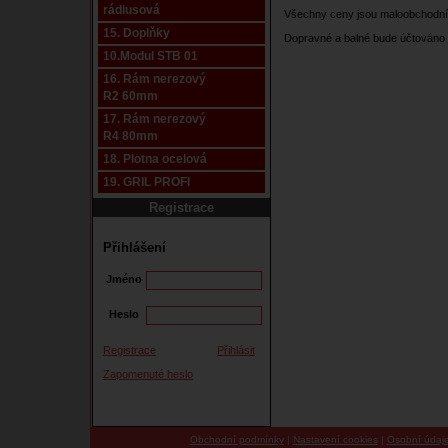
rádiusová
Všechny ceny jsou maloobchodní
15. Doplňky
Dopravné a balné bude účtováno 
10.Modul STB 01
16. Rám nerezový
R2 60mm
17. Rám nerezový
R4 80mm
18. Plotna ocelová
19. GRIL PROFI
Registrace
Přihlášení
Jméno
Heslo
Registrace
Přihlásit
Zapomenuté heslo
Obchodní podmínky
|
Nastavení cookies
|
Osobní údaj