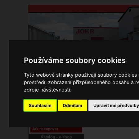
Používáme soubory cookies
Domů
Kontakty
Přihlášení
Ke st
Tyto webové stránky používají soubory cookies a
prostředí, zobrazení přizpůsobeného obsahu a re
E-shop JOKR
zdroje návštěvnosti.
01140130 Čtyřnožka
Pracoviště laser
Souhlasím
Odmítám
Upravit mé předvolb
Nové pracoviště firmy
JOKR
Návod
Jak nakupovat
Katalog - e-shop