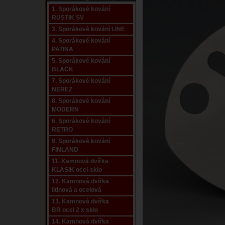
1. Sporákové kování
RUSTIK SV
3. Sporákové kování LINE
4. Sporákové kování
PATINA
5. Sporákové kování
BLACK
7. Sporákové kování
NEREZ
8. Sporákové kování
MODERN
6. Sporákové kování
RETRO
9. Sporákové kování
FINLAND
11. Kamnová dvířka
KLASIK ocel-sklo
12. Kamnová dvířka
litinová a ocelová
13. Kamnová dvířka
BR ocel 2 x sklo
14. Kamnová dvířka