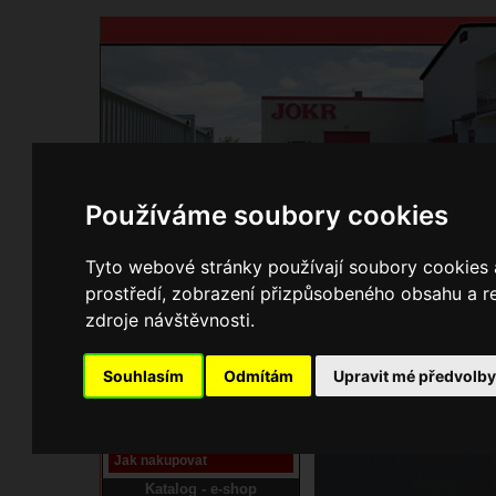
Používáme soubory cookies
Domů
Kontakty
Přihlášení
Ke st
Tyto webové stránky používají soubory cookies a
prostředí, zobrazení přizpůsobeného obsahu a re
E-shop JOKR
zdroje návštěvnosti.
06270303 Ovladač Ni 
Pracoviště laser
Souhlasím
Odmítám
Upravit mé předvolb
Nové pracoviště firmy
JOKR
Návod
Jak nakupovat
Katalog - e-shop