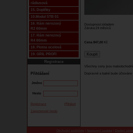
rádiusová
15. Doplňky
10.Modul STB 01
16. Rám nerezový
Dostupnost:skladem
Záruka:24 měsíců
R2 60mm
17. Rám nerezový
R4 80mm
Cena 847,00
Kč
18. Plotna ocelová
19. GRIL PROFI
Registrace
Všechny ceny jsou maloobchodní
Přihlášení
Dopravné a balné bude účtováno 
Jméno
Heslo
Registrace
Přihlásit
Zapomenuté heslo
Obchodní podmínky
|
Nastavení cookies
|
Osobní údaj