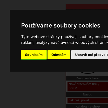
Používáme soubory cookies
Tyto webové stránky používají soubory cookies 
reklam, analýzy návštěvnosti webových stránek 
Souhlasím
Odmítám
Upravit mé předvol
Domů
Kontakt
Pracoviště laser
Nové pracoviště firmy
JOKR
Návod
Jak nakupovat
Katalog - e-shop