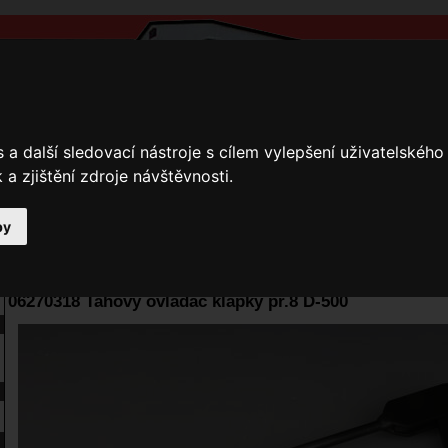
a další sledovací nástroje s cílem vylepšení uživatelskéh
a zjištění zdroje návštěvnosti.
by
y
Přihlášení
Ke stažení
Fotogalerie
Kamnáři
E-shop JOKR
06270318 Tahový ovladač klapky pr.8 D-500