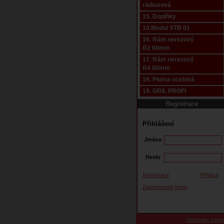
rádiusová
15. Doplňky
10.Modul STB 01
16. Rám nerezový
R2 60mm
17. Rám nerezový
R4 80mm
18. Plotna ocelová
19. GRIL PROFI
Registrace
Přihlášení
Jméno
Heslo
Registrace
Přihlásit
Zapomenuté heslo
Obchodní podm