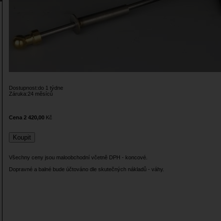
Dostupnost:do 1 týdne
Záruka:24 měsíců
Cena 2 420,00
Kč
Všechny ceny jsou maloobchodní včetně DPH - koncové.
Dopravné a balné bude účtováno dle skutečných nákladů - váhy.