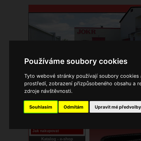
Používáme soubory cookies
Domů
Kontakty
Přihlášení
Ke st
Tyto webové stránky používají soubory cookies a
prostředí, zobrazení přizpůsobeného obsahu a re
E-shop JOKR
zdroje návštěvnosti.
06140120 Plech pečící
Pracoviště laser
Souhlasím
Odmítám
Upravit mé předvolb
Nové pracoviště firmy
JOKR
Návod
Jak nakupovat
Katalog - e-shop