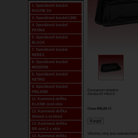
1. Sporákové kování
RUSTIK SV
3. Sporákové kování LINE
4. Sporákové kování
PATINA
5. Sporákové kování
BLACK
7. Sporákové kování
NEREZ
8. Sporákové kování
MODERN
6. Sporákové kování
RETRO
9. Sporákové kování
Dostupnost:skladem
FINLAND
Záruka:24 měsíců
11. Kamnová dvířka
KLASIK ocel-sklo
Cena 605,00
Kč
12. Kamnová dvířka
litinová a ocelová
13. Kamnová dvířka
BR ocel 2 x sklo
Všechny ceny jsou maloobchodní
14. Kamnová dvířka