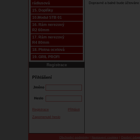
rádiusová
Dopravné a balné bude účtováno 
15. Doplňky
10.Modul STB 01
16. Rám nerezový
R2 60mm
17. Rám nerezový
R4 80mm
18. Plotna ocelová
19. GRIL PROFI
Registrace
Přihlášení
Jméno
Heslo
Registrace
Přihlásit
Zapomenuté heslo
Obchodní podmínky
|
Nastavení cookies
|
Osobní údaj