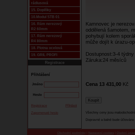
rádiusová
15. Doplňky
10.Modul STB 01
Kamnovec je nerezová
16. Rám nerezový
R2 60mm
oddělená šamotem, má
pohybují kolem sporá
17. Rám nerezový
R4 80mm
může dojít k úrazu-o
18. Plotna ocelová
Dostupnost:3-4 týdny
19. GRIL PROFI
Záruka:24 měsíců
Registrace
Přihlášení
Cena 13 431,00
Kč
Jméno
Heslo
Registrace
Přihlásit
Všechny ceny jsou maloobchodní
Zapomenuté heslo
Dopravné a balné bude účtováno 
Obchodní podmínky
|
Nastavení cookies
|
Osobní údaj