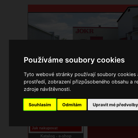
Používáme soubory cookies
Domů
Kontakty
Přihlášení
Ke st
Tyto webové stránky používají soubory cookies a
prostředí, zobrazení přizpůsobeného obsahu a re
E-shop JOKR
zdroje návštěvnosti.
06170140 Kam
Pracoviště laser
Souhlasím
Odmítám
Upravit mé předvolb
Nové pracoviště firmy
JOKR
Návod
Jak nakupovat
Katalog - e-shop