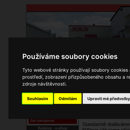
Používáme soubory cookies
Domů
Kontakty
Přihlášení
Ke st
Tyto webové stránky používají soubory cookies a
prostředí, zobrazení přizpůsobeného obsahu a re
E-shop JOKR
zdroje návštěvnosti.
01170128 Přípl
Pracoviště laser
Souhlasím
Odmítám
Upravit mé předvolb
Nové pracoviště firmy
JOKR
Návod
Jak nakupovat
Standartně dodáváme 
Katalog - e-shop