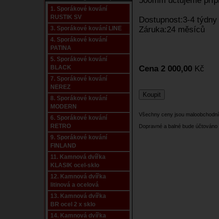
500mm účtujeme přípl
1. Sporákové kování
RUSTIK SV
Dostupnost:3-4 týdny
3. Sporákové kování LINE
Záruka:24 měsíců
4. Sporákové kování
PATINA
5. Sporákové kování
BLACK
Cena 2 000,00
Kč
7. Sporákové kování
NEREZ
8. Sporákové kování
MODERN
Všechny ceny jsou maloobchodní
6. Sporákové kování
RETRO
Dopravné a balné bude účtováno 
9. Sporákové kování
FINLAND
11. Kamnová dvířka
KLASIK ocel-sklo
12. Kamnová dvířka
litinová a ocelová
13. Kamnová dvířka
BR ocel 2 x sklo
14. Kamnová dvířka