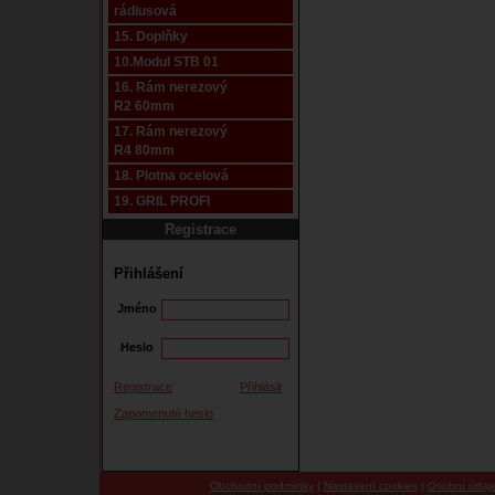
rádiusová
15. Doplňky
10.Modul STB 01
16. Rám nerezový
R2 60mm
17. Rám nerezový
R4 80mm
18. Plotna ocelová
19. GRIL PROFI
Registrace
Přihlášení
Jméno
Heslo
Registrace
Přihlásit
Zapomenuté heslo
Obchodní podmínky
|
Nastavení cookies
|
Osobní údaj