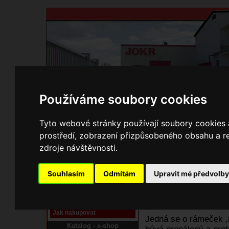
Používáme soubory cookies
Domů
Kontakty
Přihlášení
Ke st
Tyto webové stránky používají soubory cookies a
prostředí, zobrazení přizpůsobeného obsahu a re
E-shop JOKR
zdroje návštěvnosti.
01170127 Vým
Pracoviště laser
Souhlasím
Odmítám
Upravit mé předvolb
Nové pracoviště firmy
JOKR
Návod
Jak nakupovat
Jedná se o rámeček ,n
Katalog - e-shop