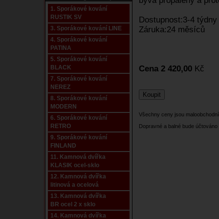
bývá propálený a pro
1. Sporákové kování
RUSTIK SV
Dostupnost:3-4 týdny
3. Sporákové kování LINE
Záruka:24 měsíců
4. Sporákové kování
PATINA
5. Sporákové kování
BLACK
Cena 2 420,00
Kč
7. Sporákové kování
NEREZ
8. Sporákové kování
MODERN
Všechny ceny jsou maloobchodní
6. Sporákové kování
RETRO
Dopravné a balné bude účtováno 
9. Sporákové kování
FINLAND
11. Kamnová dvířka
KLASIK ocel-sklo
12. Kamnová dvířka
litinová a ocelová
13. Kamnová dvířka
BR ocel 2 x sklo
14. Kamnová dvířka