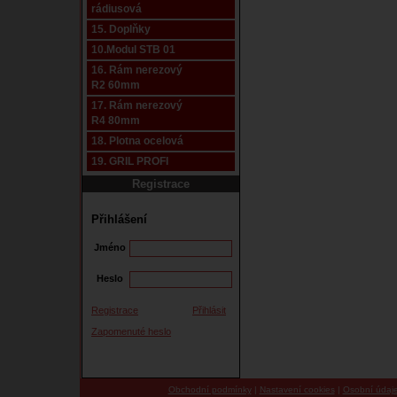
rádiusová
15. Doplňky
10.Modul STB 01
16. Rám nerezový
R2 60mm
17. Rám nerezový
R4 80mm
18. Plotna ocelová
19. GRIL PROFI
Registrace
Přihlášení
Jméno
Heslo
Registrace
Přihlásit
Zapomenuté heslo
Obchodní podmínky
|
Nastavení cookies
|
Osobní údaj