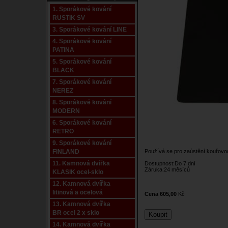
1. Sporákové kování
RUSTIK SV
3. Sporákové kování LINE
4. Sporákové kování
PATINA
5. Sporákové kování
BLACK
7. Sporákové kování
NEREZ
8. Sporákové kování
MODERN
6. Sporákové kování
RETRO
9. Sporákové kování
FINLAND
Používá se pro zaústění kouřovod
11. Kamnová dvířka
Dostupnost:Do 7 dní­
Záruka:24 měsíců
KLASIK ocel-sklo
12. Kamnová dvířka
litinová a ocelová
Cena 605,00
Kč
13. Kamnová dvířka
BR ocel 2 x sklo
14. Kamnová dvířka