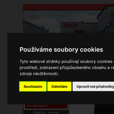
Používáme soubory cookies
Domů
Kontakty
Přihlášení
Ke st
Tyto webové stránky používají soubory cookies a
prostředí, zobrazení přizpůsobeného obsahu a re
E-shop JOKR
zdroje návštěvnosti.
210000720 Vývod z k
Pracoviště laser
Souhlasím
Odmítám
Upravit mé předvolb
Nové pracoviště firmy
JOKR
Návod
Jak nakupovat
Katalog - e-shop