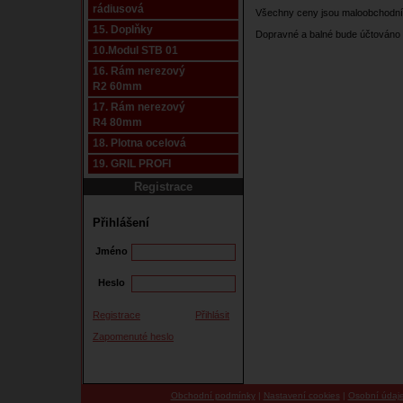
rádiusová
Všechny ceny jsou maloobchodní
15. Doplňky
Dopravné a balné bude účtováno 
10.Modul STB 01
16. Rám nerezový
R2 60mm
17. Rám nerezový
R4 80mm
18. Plotna ocelová
19. GRIL PROFI
Registrace
Přihlášení
Jméno
Heslo
Registrace
Přihlásit
Zapomenuté heslo
Obchodní podmínky
|
Nastavení cookies
|
Osobní údaj