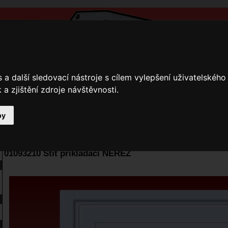
a další sledovací nástroje s cílem vylepšení uživatelskéh
a zjištění zdroje návštěvnosti.
by
y
Přihlášení
Ke stažení
Fotogalerie
Kamnáři
E-shop JOKR
01093210 Štít přikládací NEREZ