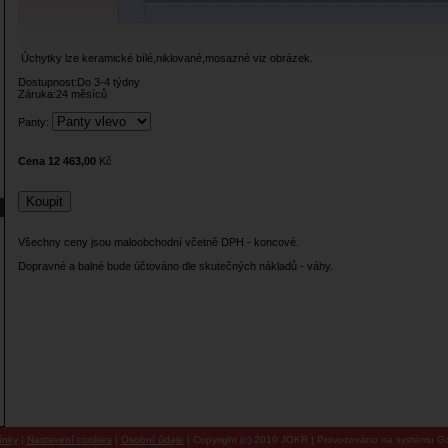
Úchytky lze keramické bílé,niklované,mosazné viz obrázek.
Dostupnost:Do 3-4 týdny
Záruka:24 měsíců
Panty:
Cena 12 463,00
Kč
Všechny ceny jsou maloobchodní včetně DPH - koncové.
Dopravné a balné bude účtováno dle skutečných nákladů - váhy.
ínky
|
Nastavení cookies
|
Osobní údaje
| Copyright (c) 2010 JOKR | Provozováno na systému Go