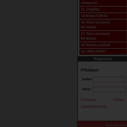
rádiusová
15. Doplňky
10.Modul STB 01
16. Rám nerezový
R2 60mm
17. Rám nerezový
R4 80mm
18. Plotna ocelová
19. GRIL PROFI
Registrace
Přihlášení
Jméno
Heslo
Registrace
Přihlásit
Zapomenuté heslo
Obchodní podm