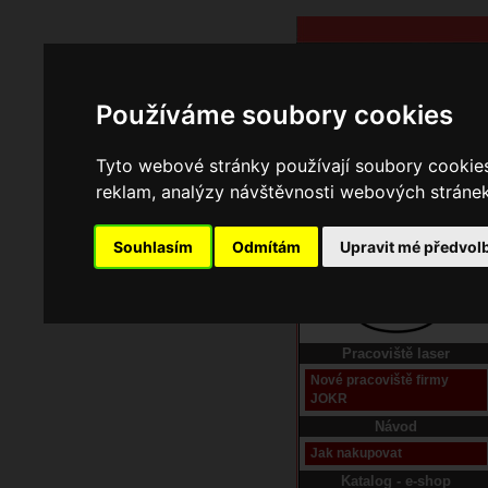
Používáme soubory cookies
Tyto webové stránky používají soubory cookies 
reklam, analýzy návštěvnosti webových stránek 
Souhlasím
Odmítám
Upravit mé předvol
Domů
Kontakt
Pracoviště laser
Nové pracoviště firmy
JOKR
Návod
Jak nakupovat
Katalog - e-shop