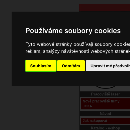
Používáme soubory cookies
Tyto webové stránky používají soubory cookies 
reklam, analýzy návštěvnosti webových stránek 
Souhlasím
Odmítám
Upravit mé předvol
Domů
Kontakt
Pracoviště laser
Nové pracoviště firmy
JOKR
Návod
Jak nakupovat
Katalog - e-shop