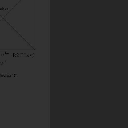
 hodnota "S".