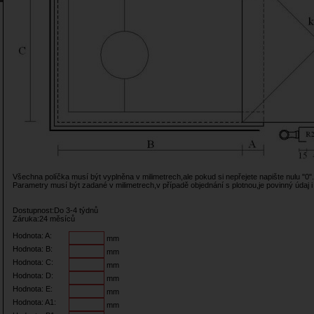
Všechna políčka musí být vyplněna v milimetrech,ale pokud si nepřejete napište nulu "0".
Parametry musí být zadané v milimetrech,v případě objednání s plotnou,je povinný údaj i
Dostupnost:Do 3-4 týdnů
Záruka:24 měsíců
Hodnota: A:
mm
Hodnota: B:
mm
Hodnota: C:
mm
Hodnota: D:
mm
Hodnota: E:
mm
Hodnota: A1:
mm