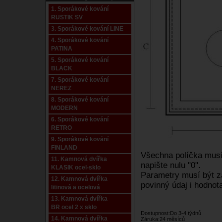
1. Sporákové kování
RUSTIK SV
3. Sporákové kování LINE
4. Sporákové kování
PATINA
5. Sporákové kování
BLACK
7. Sporákové kování
NEREZ
8. Sporákové kování
MODERN
6. Sporákové kování
RETRO
9. Sporákové kování
FINLAND
Všechna políčka musí 
11. Kamnová dvířka
napište nulu "0".
KLASIK ocel-sklo
Parametry musí být za
12. Kamnová dvířka
povinný údaj i hodnota
litinová a ocelová
13. Kamnová dvířka
BR ocel 2 x sklo
Dostupnost:Do 3-4 týdnů
14. Kamnová dvířka
Záruka:24 měsíců