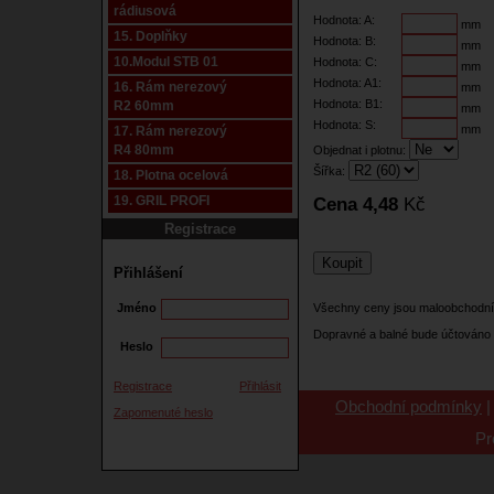
rádiusová
Hodnota: A:
mm
15. Doplňky
Hodnota: B:
mm
10.Modul STB 01
Hodnota: C:
mm
Hodnota: A1:
16. Rám nerezový
mm
Hodnota: B1:
R2 60mm
mm
Hodnota: S:
mm
17. Rám nerezový
R4 80mm
Objednat i plotnu:
Šířka:
18. Plotna ocelová
19. GRIL PROFI
Cena 4,48
Kč
Registrace
Přihlášení
Jméno
Všechny ceny jsou maloobchodní
Dopravné a balné bude účtováno 
Heslo
Registrace
Přihlásit
Obchodní podmínky
Zapomenuté heslo
Pr