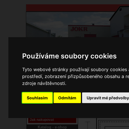
Používáme soubory cookies
Domů
Kontakty
Přihlášení
Ke st
Tyto webové stránky používají soubory cookies a
prostředí, zobrazení přizpůsobeného obsahu a re
E-shop JOKR
zdroje návštěvnosti.
02150386 Rám
Pracoviště laser
Souhlasím
Odmítám
Upravit mé předvolb
Nové pracoviště firmy
JOKR
Návod
Jak nakupovat
Katalog - e-shop