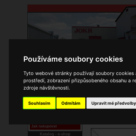
Používáme soubory cookies
Domů
Kontakty
Přihlášení
Ke st
Tyto webové stránky používají soubory cookies a
prostředí, zobrazení přizpůsobeného obsahu a re
E-shop JOKR
zdroje návštěvnosti.
02150386 Rám
Pracoviště laser
Souhlasím
Odmítám
Upravit mé předvolb
Nové pracoviště firmy
JOKR
Návod
Jak nakupovat
Katalog - e-shop