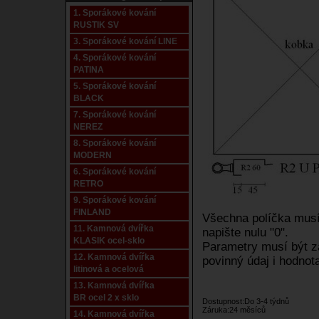
1. Sporákové kování
RUSTIK SV
3. Sporákové kování LINE
4. Sporákové kování
PATINA
5. Sporákové kování
BLACK
7. Sporákové kování
NEREZ
8. Sporákové kování
MODERN
6. Sporákové kování
RETRO
9. Sporákové kování
FINLAND
Všechna políčka musí 
11. Kamnová dvířka
napište nulu "0".
KLASIK ocel-sklo
Parametry musí být za
12. Kamnová dvířka
povinný údaj i hodnota
litinová a ocelová
13. Kamnová dvířka
BR ocel 2 x sklo
Dostupnost:Do 3-4 týdnů
Záruka:24 měsíců
14. Kamnová dvířka