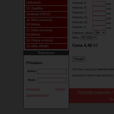
rádiusová
Hodnota: A:
mm
Hodnota: B:
15. Doplňky
mm
Hodnota: C:
mm
10.Modul STB 01
Hodnota: A1:
mm
16. Rám nerezový
Hodnota: B1:
mm
R2 60mm
Hodnota: S:
mm
17. Rám nerezový
Objednat i plotnu:
R4 80mm
Šířka:
18. Plotna ocelová
Cena 4,48
Kč
19. GRIL PROFI
Registrace
Přihlášení
Všechny ceny jsou maloobchodní
Jméno
Dopravné a balné bude účtováno 
Heslo
Registrace
Přihlásit
Obchodní podmínky
Zapomenuté heslo
Pr